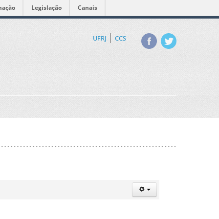
mação
Legislação
Canais
UFRJ
CCS