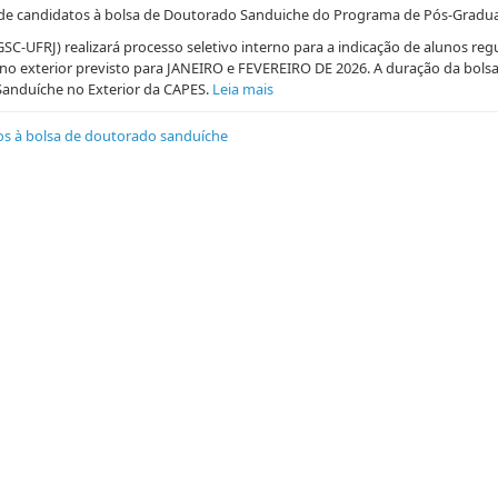
o de candidatos à bolsa de Doutorado Sanduiche do Programa de Pós-Graduaç
-UFRJ) realizará processo seletivo interno para a indicação de alunos re
no exterior previsto para JANEIRO e FEVEREIRO DE 2026. A duração da bols
Sanduíche no Exterior da CAPES.
Leia mais
os à bolsa de doutorado sanduíche